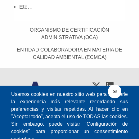
Etc…
ORGANISMO DE CERTIFICACIÓN
ADMINISTRATIVA (OCA)
ENTIDAD COLABORADORA EN MATERIA DE
CALIDAD AMBIENTAL (ECMCA)
✉
Usamos cookies en nuestro sitio web para brindarle
la experiencia más relevante recordando sus
preferencias y visitas repetidas. Al hacer clic en
Pie
"Aceptar todo", acepta el uso de TODAS las cookies.
de
Sin embargo, puede visitar "Configuración de
Portal de reclamación
página
cookies" para proporcionar un consentimiento
1
Canal de quejas y apelaciones
controlado.