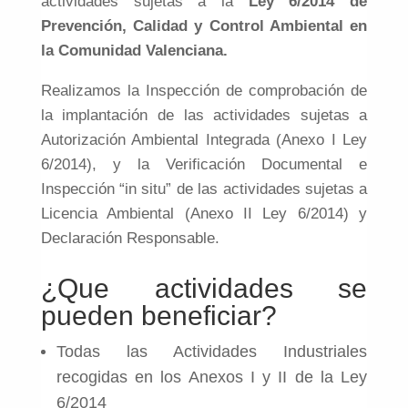
actividades sujetas a la
Ley 6/2014 de
DELEGACIONES
Prevención, Calidad y Control Ambiental en
la Comunidad Valenciana.
ÁREA DE CLIENTES
Realizamos la Inspección de comprobación de
la implantación de las actividades sujetas a
Autorización Ambiental Integrada (Anexo I Ley
6/2014), y la Verificación Documental e
Inspección “in situ” de las actividades sujetas a
Licencia Ambiental (Anexo II Ley 6/2014) y
Declaración Responsable.
¿Que actividades se
pueden beneficiar?
Todas las Actividades Industriales
recogidas en los Anexos I y II de la Ley
6/2014