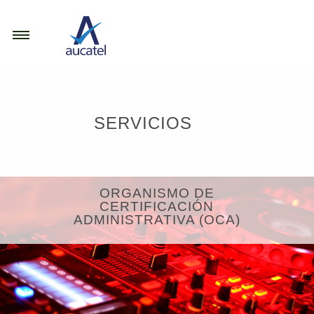
Navegación
Pasar al contenido principal
principal
SERVICIOS
CONÓCENOS
ORGANISMO DE
CERTIFICACIÓN
SERVICIOS
ADMINISTRATIVA (OCA)
PORTFOLIO
BLOG