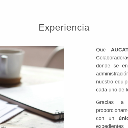
Experiencia
Que
AUCA
Colaborador
donde se enc
administraci
nuestro equi
cada uno de l
Gracias a 
proporcionam
con un
úni
expedientes