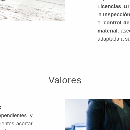
L
icencias Ur
la
Inspección
el
control d
material
, ase
adaptada a s
Valores
:
ependientes y
ientes acortar