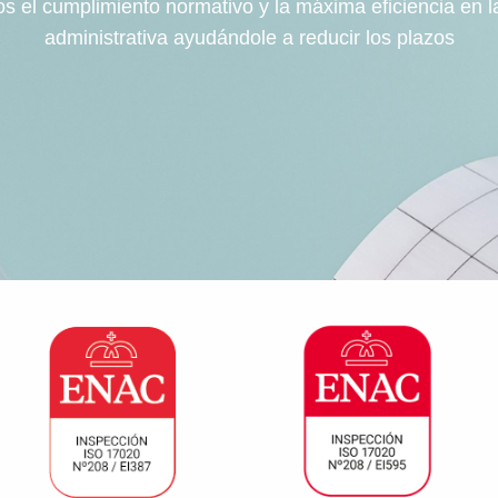
 el cumplimiento normativo y la máxima eficiencia en l
administrativa ayudándole a reducir los plazos