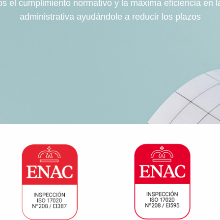
 el cumplimiento normativo y la máxima eficiencia en l
administrativa ayudándole a reducir los plazos