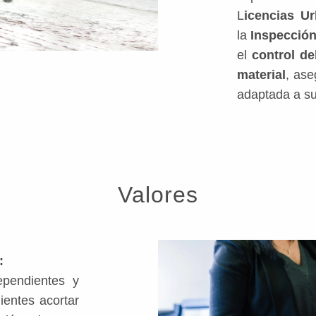
L
icencias Ur
la
Inspección
el
control d
material
, ase
adaptada a s
Valores
:
ependientes y
ientes acortar