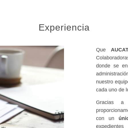
Experiencia
Que
AUCA
Colaborador
donde se enc
administraci
nuestro equi
cada uno de l
Gracias a 
proporcionam
con un
úni
expedientes