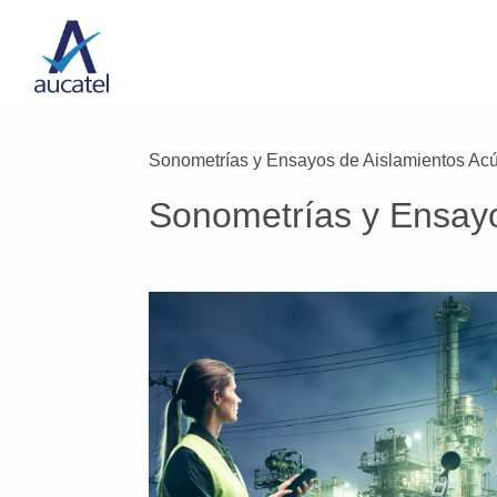
Navegación
Pasar al contenido principal
principal
Sonometrías y Ensayos de Aislamientos Acú
Sonometrías y Ensayo