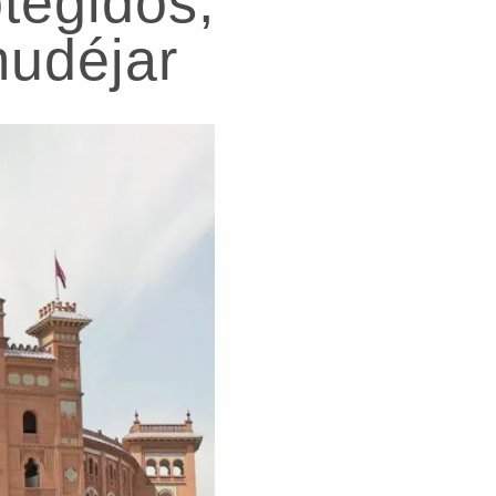
tegidos,
mudéjar